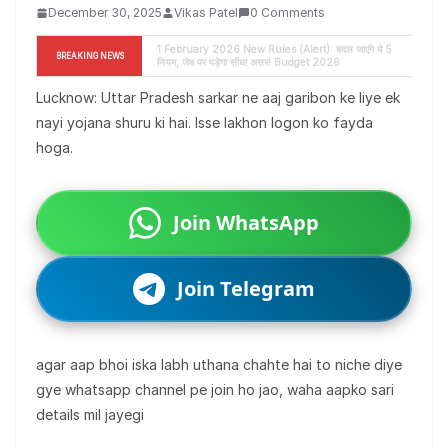
December 30, 2025
Vikas Patel
0 Comments
Mauni Amavasya 2026: 29 जनवरी को भूलकर भी न करें ये 
BREAKING NEWS
गलती! (Breaking News)
Lucknow: Uttar Pradesh sarkar ne aaj garibon ke liye ek
nayi yojana shuru ki hai. Isse lakhon logon ko fayda
hoga.
Join WhatsApp
Join Telegram
agar aap bhoi iska labh uthana chahte hai to niche diye
gye whatsapp channel pe join ho jao, waha aapko sari
details mil jayegi