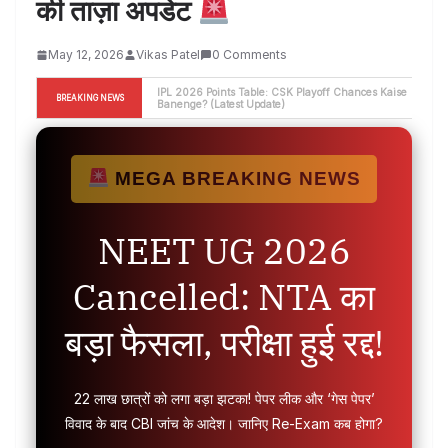
की ताज़ा अपडेट
May 12, 2026
Vikas Patel
0 Comments
CSK vs MI Match Highlights 2026: चेन्नई की ऐतिहासिक 
BREAKING NEWS
जीत, हार्दिक की पलटन पस्त! यहाँ देखें पूरी मैच रिपोर्ट 
MEGA BREAKING NEWS
NEET UG 2026
Cancelled: NTA का
बड़ा फैसला, परीक्षा हुई रद्द!
22 लाख छात्रों को लगा बड़ा झटका! पेपर लीक और ‘गेस पेपर’
विवाद के बाद CBI जांच के आदेश। जानिए Re-Exam कब होगा?