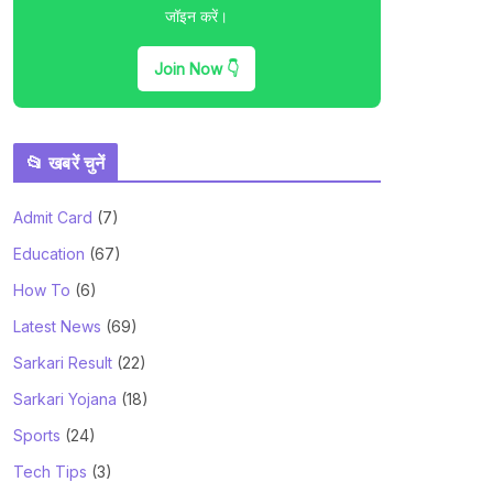
जॉइन करें।
Join Now 👇
📂 खबरें चुनें
Admit Card
(7)
Education
(67)
How To
(6)
Latest News
(69)
Sarkari Result
(22)
Sarkari Yojana
(18)
Sports
(24)
Tech Tips
(3)