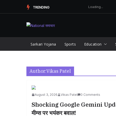
Skip
TRENDING
to
content
Sarkari Yojana
Sports
Education
Author:
Vikas Patel
August 3, 2026
Vikas Patel
0 Comments
Shocking Google Gemini Update
मीम्स पर भयंकर बवाल!