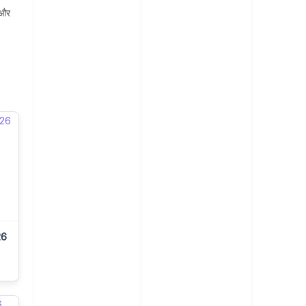
 और
26