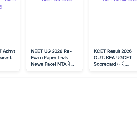
T Admit
NEET UG 2026 Re-
KCET Result 2026
eased:
Exam Paper Leak
OUT: KEA UGCET
News Fake! NTA ने…
Scorecard जारी,…