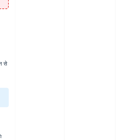
न से
ो